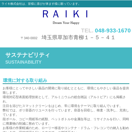
ライキ株式会社は、皆様に喜びが来ます様に願っています。
ＲＡＩＫＩ
Dream Your Happy
TEL.
048-933-1670
埼玉県草加市青柳１－５－４１
〒340-0002
サステナビリティ
SUSTAINABILITY
環境に対する取り組み
お客様にとってやさしい薬品の開発に取り組むとともに、環境にもやさしい薬品を提供
致します。
環境対応型表面処理技術として、アルミニウムの総合雑誌（アルトピア）にも掲載さ
れ、
注目を浴びたスマットクリーンをはじめ、常に環境をテーマに取り組んでいます。
弊社では、ポリ容器のリユースを行っています。容器を回収し、検査・洗浄し、充填し
ています。
段ボール、コピー用紙等の紙類、ペットボトルや金属缶等は、リサイクルを行い、同時
に廃棄物の削減に努めています。
お客様の作業軽減のため、ローリー移送やコンテナ・ドラム・フレコンでの納入も勧め